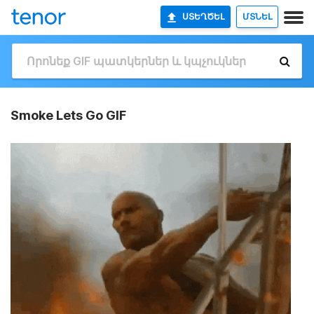
ՍՏԵՂԾԵԼ
ՄՏՆԵԼ
Smoke Lets Go GIF