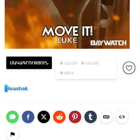
ՄԱԿԱԳՐՈՒԹՅՈՒՆ
● SD GIF
● HD GIF
● MP4
L
lisashak