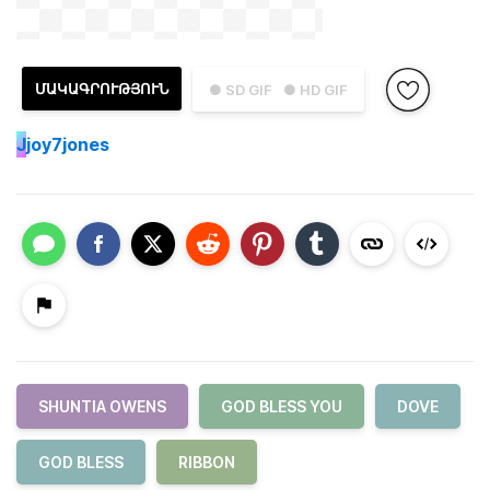
ՄԱԿԱԳՐՈՒԹՅՈՒՆ
● SD GIF
● HD GIF
J
joy7jones
SHUNTIA OWENS
GOD BLESS YOU
DOVE
GOD BLESS
RIBBON