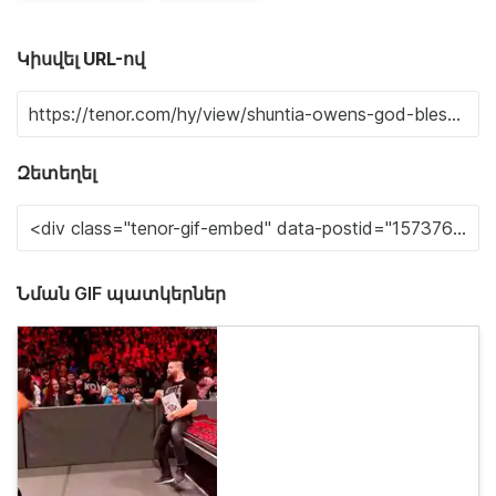
Կիսվել URL-ով
Զետեղել
Նման GIF պատկերներ