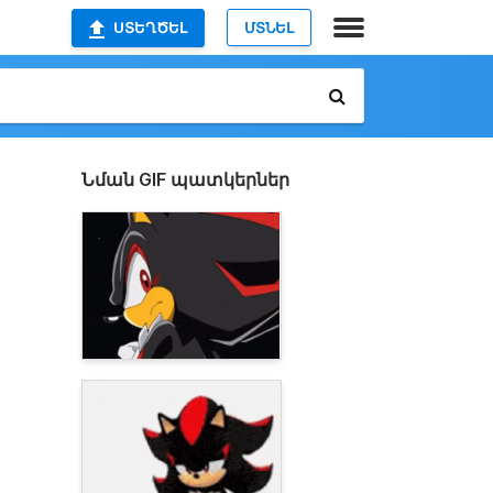
ՍՏԵՂԾԵԼ
ՄՏՆԵԼ
Նման GIF պատկերներ