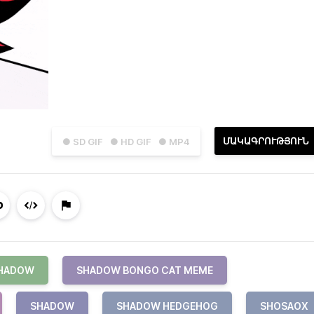
ՄԱԿԱԳՐՈՒԹՅՈՒՆ
● SD GIF
● HD GIF
● MP4
SHADOW
SHADOW BONGO CAT MEME
SHADOW
SHADOW HEDGEHOG
SHOSAOX