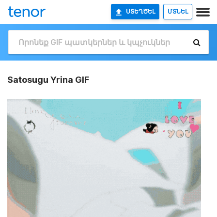
ՍՏԵՂԾԵԼ
ՄՏՆԵԼ
Satosugu Yrina GIF