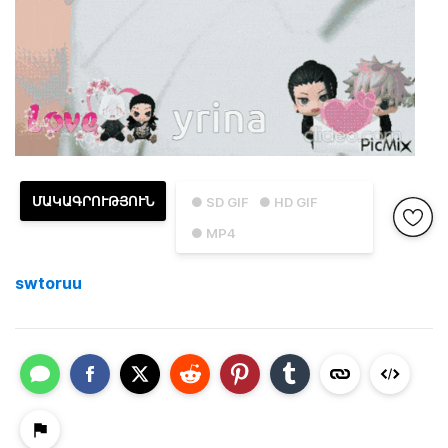
ՄԱԿԱԳՐՈՒԹՅՈՒՆ
● SD GIF
● HD GIF
● MP4
swtoruu