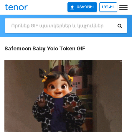
ՍՏԵՂԾԵԼ
ՄՏՆԵԼ
Safemoon Baby Yolo Token GIF