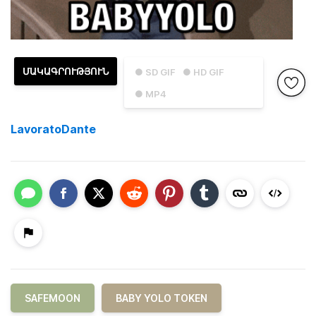
ՄԱԿԱԳՐՈՒԹՅՈՒՆ
● SD GIF
● HD GIF
● MP4
LavoratoDante
SAFEMOON
BABY YOLO TOKEN