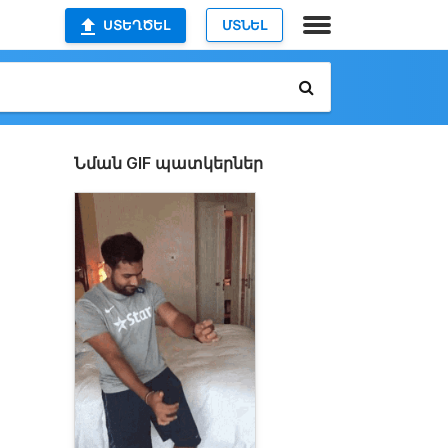
ՍՏԵՂԾԵԼ
ՄՏՆԵԼ
Նման GIF պատկերներ