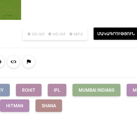
ՄԱԿԱԳՐՈՒԹՅՈՒՆ
● SD GIF
● HD GIF
● MP4
NY
ROHIT
IPL
MUMBAI INDIANS
M
HITMAN
SHANA