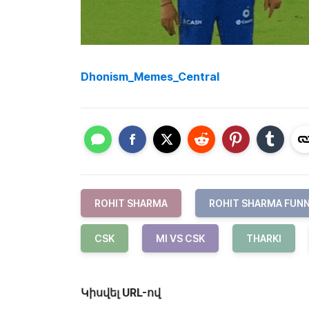
Dhonism_Memes_Central
ROHIT SHARMA
ROHIT SHARMA FUN
CSK
MI VS CSK
THARKI
Կիսվել URL-ով