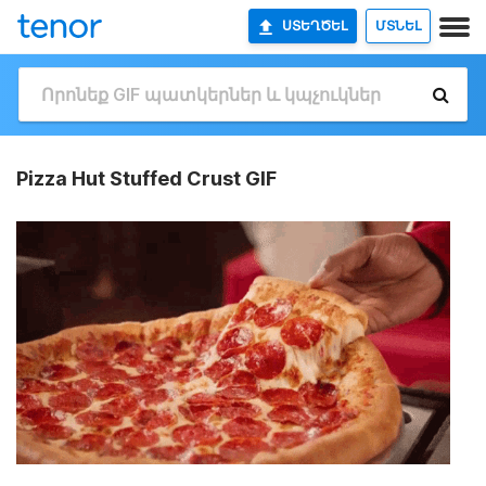
ՍՏԵՂԾԵԼ
ՄՏՆԵԼ
Pizza Hut Stuffed Crust GIF