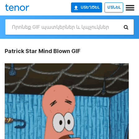
ՍՏԵՂԾԵԼ
ՄՏՆԵԼ
Patrick Star Mind Blown GIF