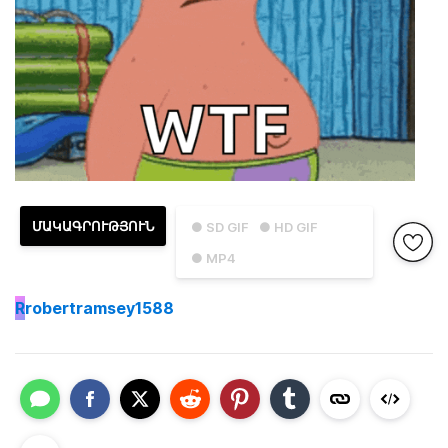
ՄԱԿԱԳՐՈՒԹՅՈՒՆ
● SD GIF
● HD GIF
● MP4
R
robertramsey1588