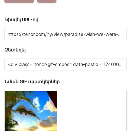
Կիսվել URL-ով
Զետեղել
Նման GIF պատկերներ