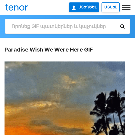
ՍՏԵՂԾԵԼ
ՄՏՆԵԼ
Paradise Wish We Were Here GIF