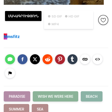
ՄԱԿԱԳՐՈՒԹՅՈՒՆ
● SD GIF
● HD GIF
● MP4
M
msfitz
PARADISE
WISH WE WERE HERE
BEACH
SUMMER
SEA