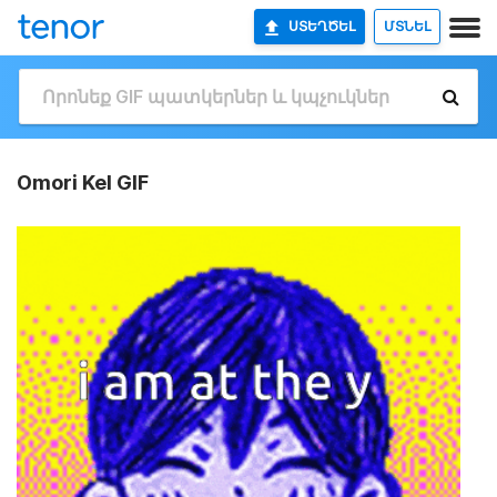
ՍՏԵՂԾԵԼ
ՄՏՆԵԼ
Omori Kel GIF