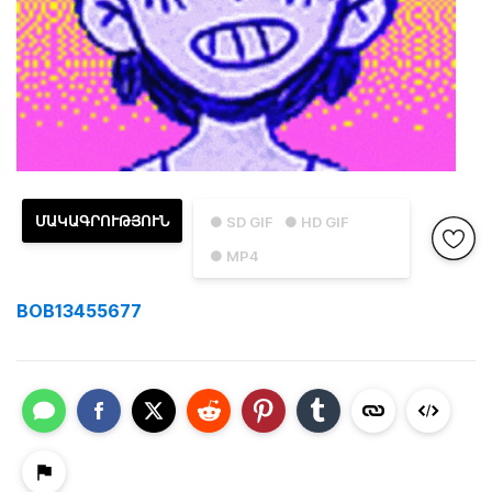
ՄԱԿԱԳՐՈՒԹՅՈՒՆ
● SD GIF
● HD GIF
● MP4
BOB13455677