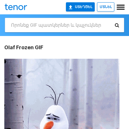
ՍՏԵՂԾԵԼ
ՄՏՆԵԼ
Olaf Frozen GIF