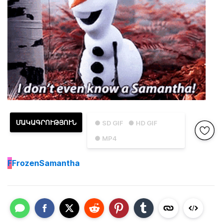
ՄԱԿԱԳՐՈՒԹՅՈՒՆ
● SD GIF
● HD GIF
● MP4
F
FrozenSamantha