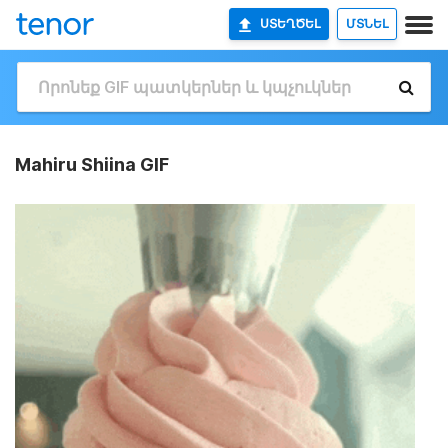
ՍՏԵՂԾԵԼ
ՄՏՆԵԼ
Mahiru Shiina GIF