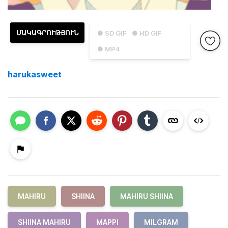
ՄԱԿԱԳՐՈՒԹՅՈՒՆ
● SD GIF
● HD GIF
● MP4
harukasweet
MAHIRU
SHIINA
MAHIRU SHIINA
SHIINA MAHIRU
MAPPI
MILGRAM