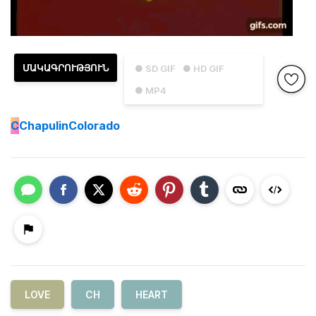
ՄԱԿԱԳՐՈՒԹՅՈՒՆ
● SD GIF
● HD GIF
● MP4
C
ChapulinColorado
LOVE
CH
HEART