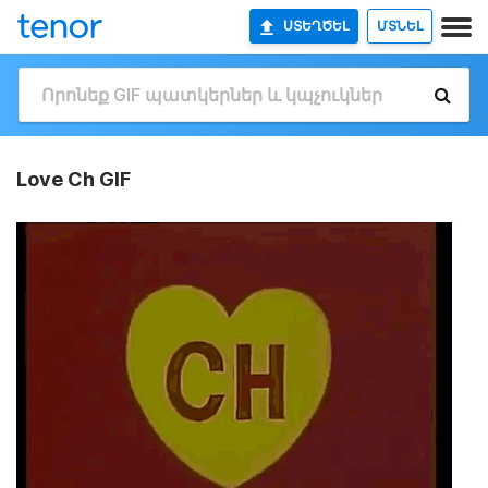
ՍՏԵՂԾԵԼ
ՄՏՆԵԼ
Love Ch GIF