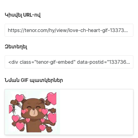
Կիսվել URL-ով
Զետեղել
Նման GIF պատկերներ