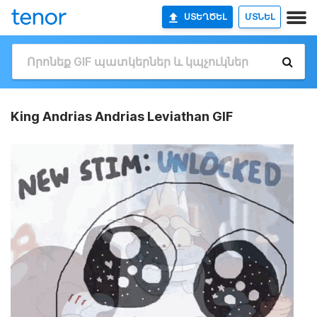
ՍՏԵՂԾԵԼ
ՄՏՆԵԼ
King Andrias Andrias Leviathan GIF