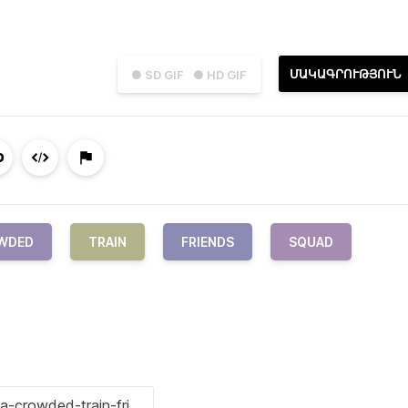
ՄԱԿԱԳՐՈՒԹՅՈՒՆ
● SD GIF
● HD GIF
WDED
TRAIN
FRIENDS
SQUAD