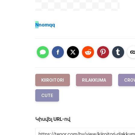
N
nomqq
KIIROITORI
RILAKKUMA
CRO
CUTE
Կիսվել URL-ով