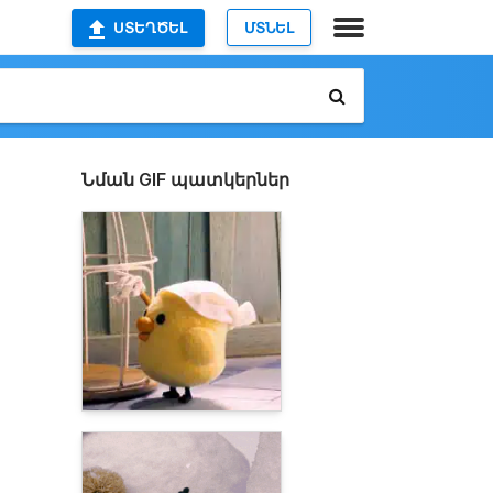
ՍՏԵՂԾԵԼ
ՄՏՆԵԼ
Նման GIF պատկերներ