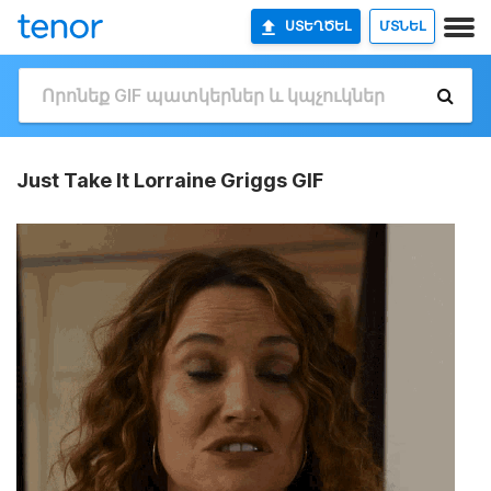
ՍՏԵՂԾԵԼ
ՄՏՆԵԼ
Just Take It Lorraine Griggs GIF