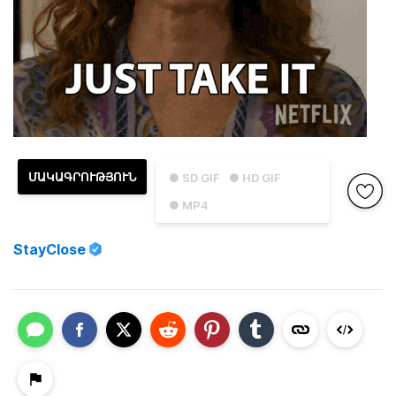
ՄԱԿԱԳՐՈՒԹՅՈՒՆ
● SD GIF
● HD GIF
● MP4
StayClose