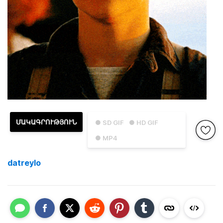
ՄԱԿԱԳՐՈՒԹՅՈՒՆ
● SD GIF
● HD GIF
● MP4
datreylo