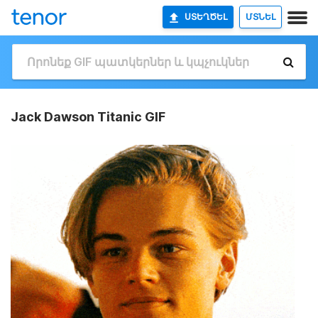
ՍՏԵՂԾԵԼ
ՄՏՆԵԼ
Jack Dawson Titanic GIF