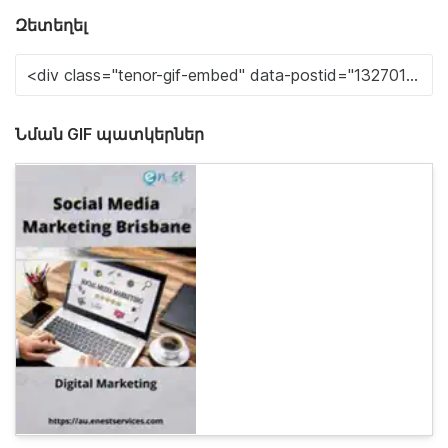
Զետեղել
Նման GIF պատկերներ