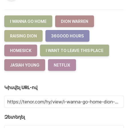
I WANNA GO HOME
DION WARREN
RAISING DION
36GOOD HOURS
HOMESICK
I WANT TO LEAVE THIS PLACE
JASIAH YOUNG
NETFLIX
Կիսվել URL-ով
Զետեղել