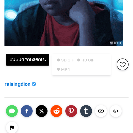
ՄԱԿԱԳՐՈՒԹՅՈՒՆ
● SD GIF
● HD GIF
● MP4
raisingdion