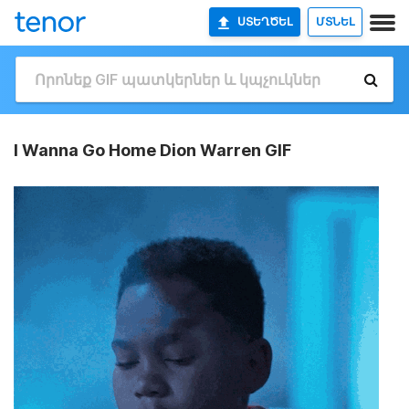
ՍՏԵՂԾԵԼ
ՄՏՆԵԼ
I Wanna Go Home Dion Warren GIF