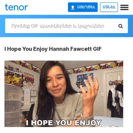
ՍՏԵՂԾԵԼ
ՄՏՆԵԼ
I Hope You Enjoy Hannah Fawcett GIF