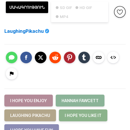
ՄԱԿԱԳՐՈՒԹՅՈՒՆ
● SD GIF
● HD GIF
● MP4
LaughingPikachu
I HOPE YOU ENJOY
HANNAH FAWCETT
LAUGHING PIKACHU
I HOPE YOU LIKE IT