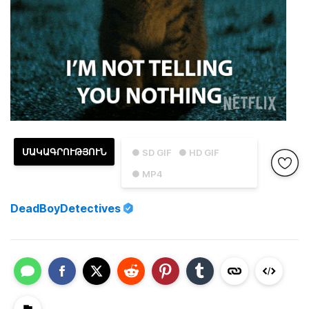
ՄԱԿԱԳՐՈՒԹՅՈՒՆ
● SD GIF
● HD GIF
● MP4
DeadBoyDetectives