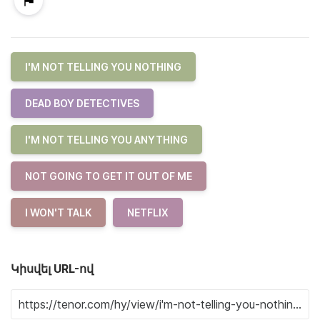
I'M NOT TELLING YOU NOTHING
DEAD BOY DETECTIVES
I'M NOT TELLING YOU ANYTHING
NOT GOING TO GET IT OUT OF ME
I WON'T TALK
NETFLIX
Կիսվել URL-ով