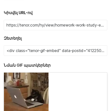
Կիսվել URL-ով
Զետեղել
Նման GIF պատկերներ