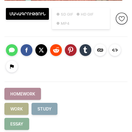
ՄԱԿԱԳՐՈՒԹՅՈՒՆ
● SD GIF
● HD GIF
● MP4
HOMEWORK
WORK
STUDY
ESSAY