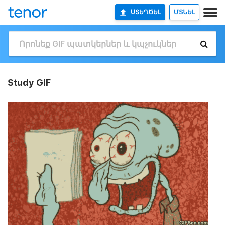
ՍՏԵՂԾԵԼ
ՄՏՆԵԼ
Study GIF