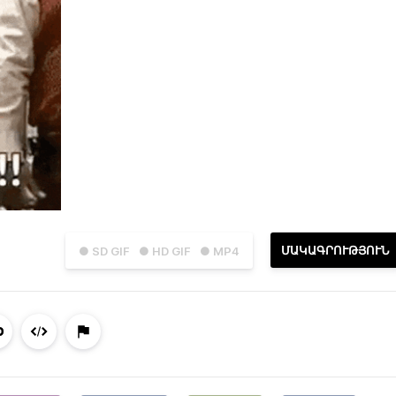
ՄԱԿԱԳՐՈՒԹՅՈՒՆ
● SD GIF
● HD GIF
● MP4