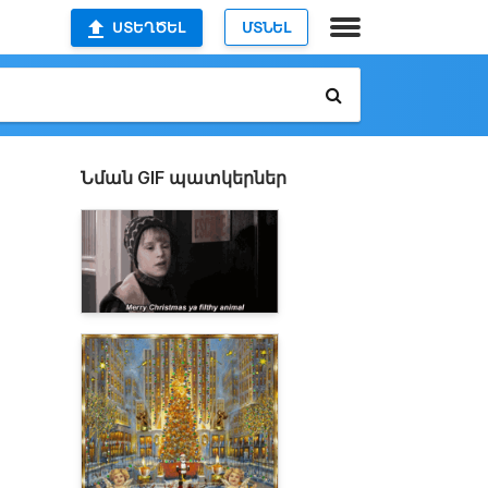
ՍՏԵՂԾԵԼ
ՄՏՆԵԼ
Նման GIF պատկերներ