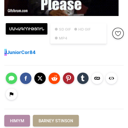
ՄԱԿԱԳՐՈՒԹՅՈՒՆ
● SD GIF
● HD GIF
● MP4
J
JuniorCor84
HIMYM
BARNEY STINSON