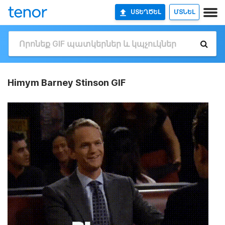
ՍՏԵՂԾԵԼ
ՄՏՆԵԼ
Himym Barney Stinson GIF