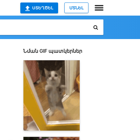
ՍՏԵՂԾԵԼ
ՄՏՆԵԼ
Նման GIF պատկերներ