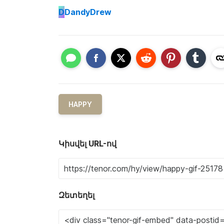
D
DandyDrew
HAPPY
Կիսվել URL-ով
Զետեղել