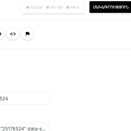
ՄԱԿԱԳՐՈՒԹՅՈՒՆ
● SD GIF
● HD GIF
● MP4