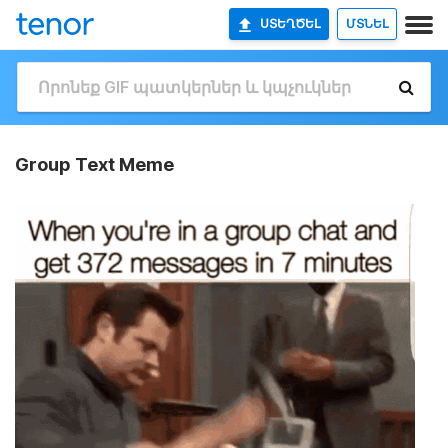
ՍՏԵՂԾԵԼ
ՄՏՆԵԼ
Group Text Meme