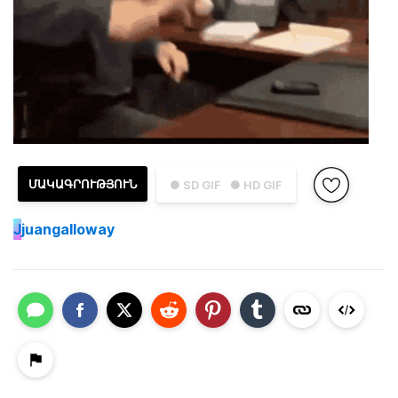
ՄԱԿԱԳՐՈՒԹՅՈՒՆ
● SD GIF
● HD GIF
J
juangalloway