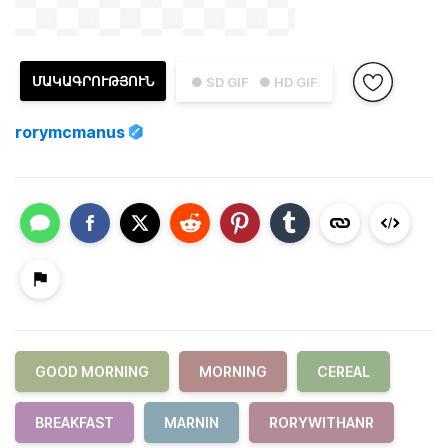
ՄԱԿԱԳՐՈՒԹՅՈՒՆ
● SD GIF
● HD GIF
rorymcmanus
GOOD MORNING
MORNING
CEREAL
BREAKFAST
MARNIN
RORYWITHANR