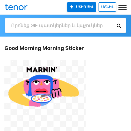
ՍՏԵՂԾԵԼ
ՄՏՆԵԼ
Good Morning Morning Sticker