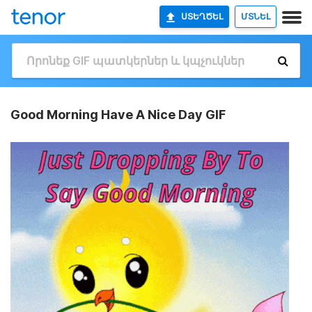
ՍՏԵՂԾԵԼ
ՄՏՆԵԼ
Good Morning Have A Nice Day GIF