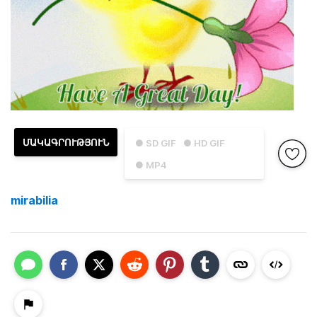
ՄԱԿԱԳՐՈՒԹՅՈՒՆ
● SD GIF
● HD GIF
● MP4
mirabilia