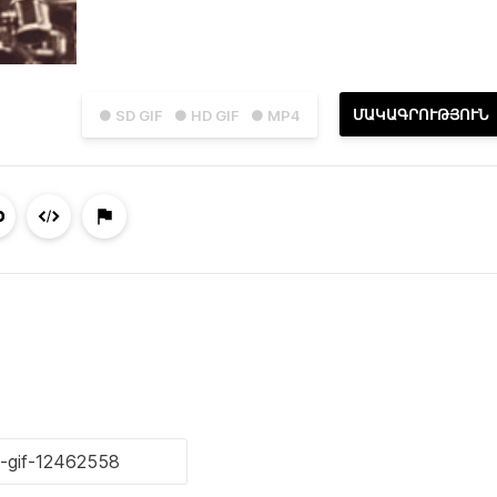
ՄԱԿԱԳՐՈՒԹՅՈՒՆ
● SD GIF
● HD GIF
● MP4