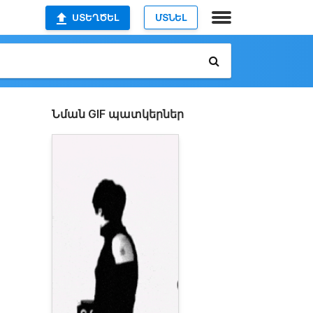
ՍՏԵՂԾԵԼ
ՄՏՆԵԼ
Նման GIF պատկերներ