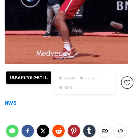
ՄԱԿԱԳՐՈՒԹՅՈՒՆ
● SD GIF
● HD GIF
● MP4
NWS