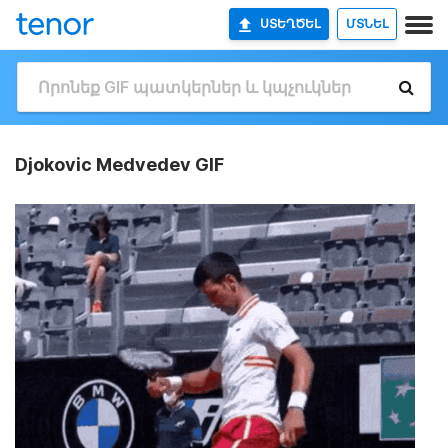
ՍՏԵՂԾԵԼ
ՄՏՆԵԼ
Djokovic Medvedev GIF