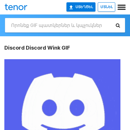
ՍՏԵՂԾԵԼ
ՄՏՆԵԼ
Discord Discord Wink GIF