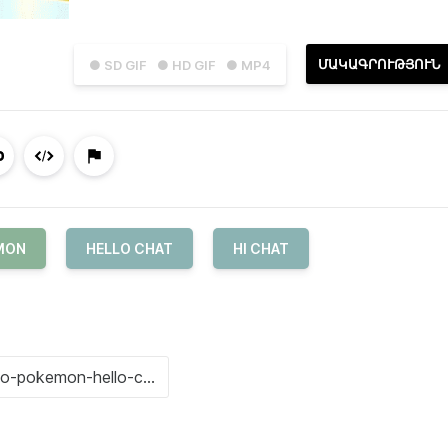
ՄԱԿԱԳՐՈՒԹՅՈՒՆ
● SD GIF
● HD GIF
● MP4
MON
HELLO CHAT
HI CHAT