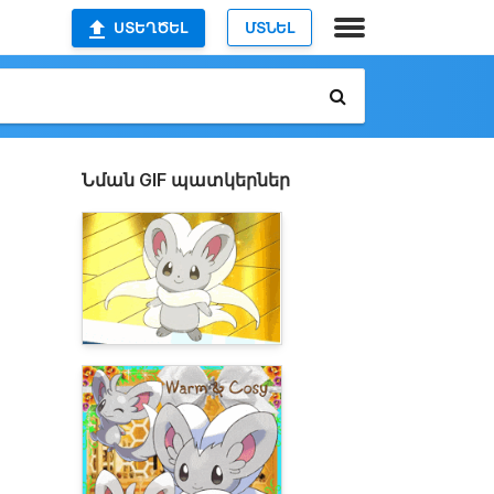
ՍՏԵՂԾԵԼ
ՄՏՆԵԼ
Նման GIF պատկերներ