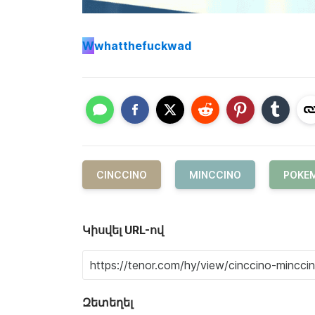
W
whatthefuckwad
CINCCINO
MINCCINO
POKE
Կիսվել URL-ով
Զետեղել