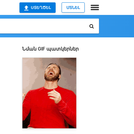
ՍՏԵՂԾԵԼ
ՄՏՆԵԼ
Նման GIF պատկերներ