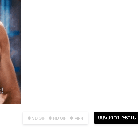
ՄԱԿԱԳՐՈՒԹՅՈՒՆ
● SD GIF
● HD GIF
● MP4