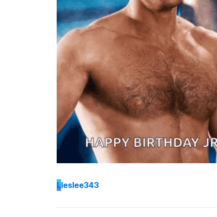
L
leslee343