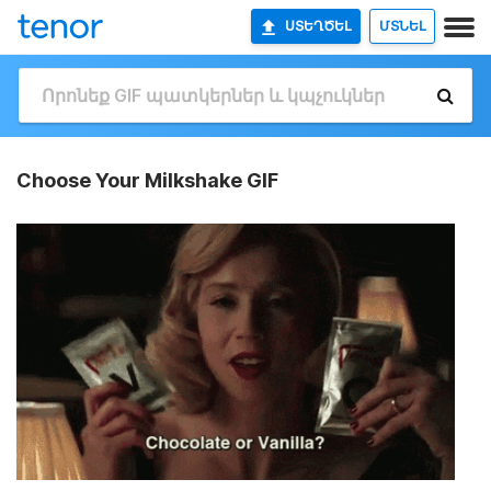
ՍՏԵՂԾԵԼ
ՄՏՆԵԼ
Choose Your Milkshake GIF