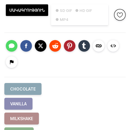
ՄԱԿԱԳՐՈՒԹՅՈՒՆ
● SD GIF
● HD GIF
● MP4
CHOCOLATE
VANILLA
MILKSHAKE