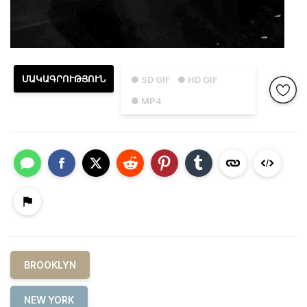
ՄԱԿԱԳՐՈՒԹՅՈՒՆ
● SD GIF
● HD GIF
● MP4
BROOKLYN
NEW YORK