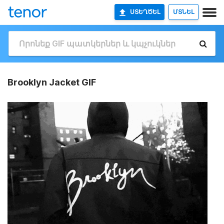
ՍՏԵՂԾԵԼ
ՄՏՆԵԼ
Brooklyn Jacket GIF