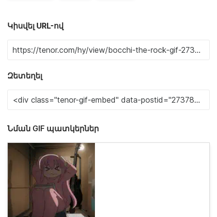
Կիսվել URL-ով
Զետեղել
Նման GIF պատկերներ