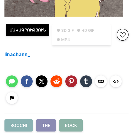
ՄԱԿԱԳՐՈՒԹՅՈՒՆ
● SD GIF
● HD GIF
● MP4
linachann_
BOCCHI
THE
ROCK