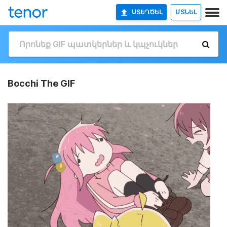
ՍՏԵՂԾԵԼ
ՄՏՆԵԼ
Bocchi The GIF