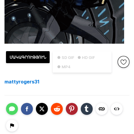
ՄԱԿԱԳՐՈՒԹՅՈՒՆ
● SD GIF
● HD GIF
● MP4
mattyrogers31