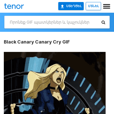
ՍՏԵՂԾԵԼ
ՄՏՆԵԼ
Black Canary Canary Cry GIF