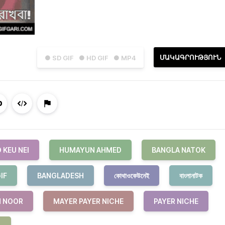
ՄԱԿԱԳՐՈՒԹՅՈՒՆ
● SD GIF
● HD GIF
● MP4
 KEU NEI
HUMAYUN AHMED
BANGLA NATOK
IF
BANGLADESH
কোথাওকেউনেই
বাংলানাটক
 NOOR
MAYER PAYER NICHE
PAYER NICHE