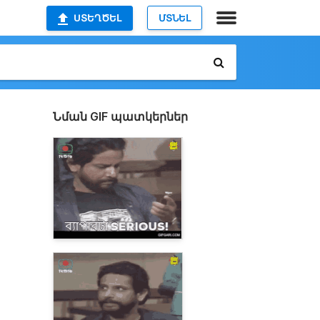
ՍՏԵՂԾԵԼ
ՄՏՆԵԼ
Նման GIF պատկերներ