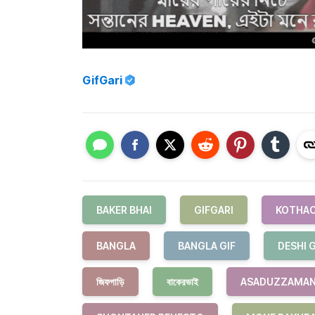
GifGari
BAKER BHAI
GIFGARI
KOTHAO
BANGLA
BANGLA GIF
DESHI G
জিফগাড়ি
বাকেরভাই
ASADUZZAMAN