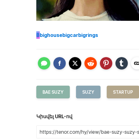
B
bighousebigcarbigrings
BAE SUZY
SUZY
STARTUP
Կիսվել URL-ով