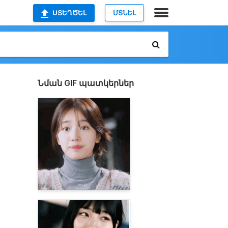
ՍՏԵՂԾԵԼ
ՄՏՆԵԼ
Նման GIF պատկերներ