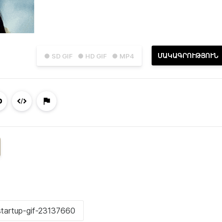
ՄԱԿԱԳՐՈՒԹՅՈՒՆ
● SD GIF
● HD GIF
● MP4