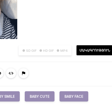
ՄԱԿԱԳՐՈՒԹՅՈՒՆ
● SD GIF
● HD GIF
● MP4
BY SMILE
BABY CUTE
BABY FACE