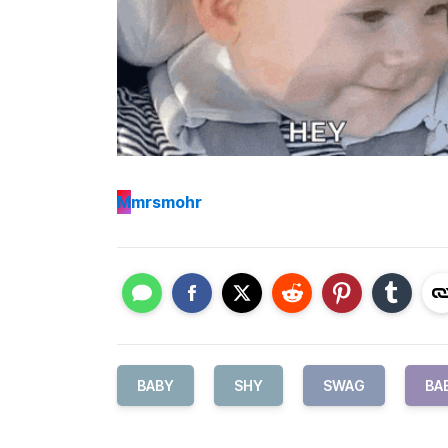
M
mrsmohr
BABY
SHY
SWAG
BA