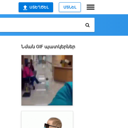
ՍՏԵՂԾԵԼ
ՄՏՆԵԼ
Նման GIF պատկերներ