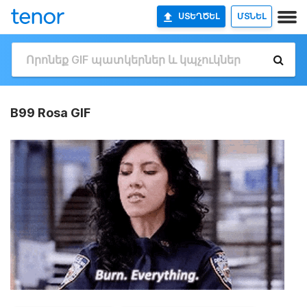
ՍՏԵՂԾԵԼ
ՄՏՆԵԼ
B99 Rosa GIF