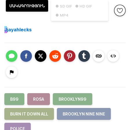
ՄԱԿԱԳՐՈՒԹՅՈՒՆ
● SD GIF
● HD GIF
● MP4
J
jayahlecks
B99
ROSA
BROOKLYN99
BURN IT DOWN ALL
BROOKLYN NINE NINE
POLICE