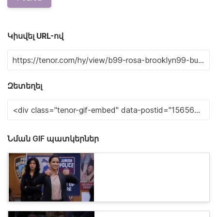
Կիսվել URL-ով
Զետեղել
Նման GIF պատկերներ