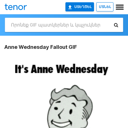
ՍՏԵՂԾԵԼ
ՄՏՆԵԼ
Anne Wednesday Fallout GIF