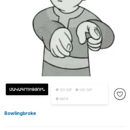
ՄԱԿԱԳՐՈՒԹՅՈՒՆ
● SD GIF
● HD GIF
● MP4
Bowlingbroke