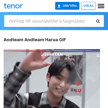
ՍՏԵՂԾԵԼ
ՄՏՆԵԼ
Andteam Andteam Harua GIF