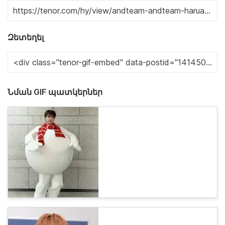
Զետեղել
Նման GIF պատկերներ