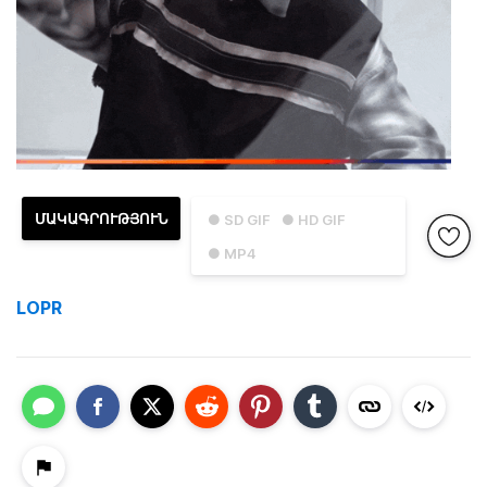
ՄԱԿԱԳՐՈՒԹՅՈՒՆ
● SD GIF
● HD GIF
● MP4
LOPR