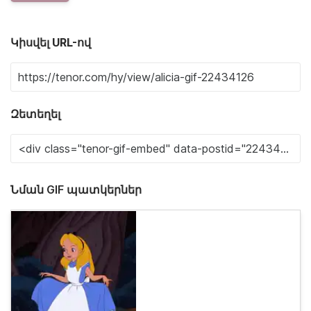
Կիսվել URL-ով
Զետեղել
Նման GIF պատկերներ