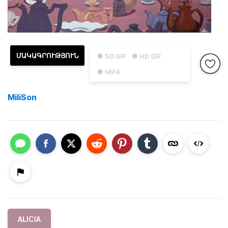
ՄԱԿԱԳՐՈՒԹՅՈՒՆ
● SD GIF
● HD GIF
● MP4
MiliSon
ALICIA