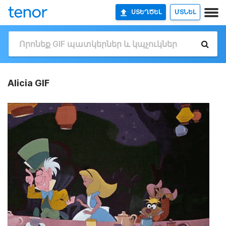
ՍՏԵՂԾԵԼ
ՄՏՆԵԼ
Alicia GIF