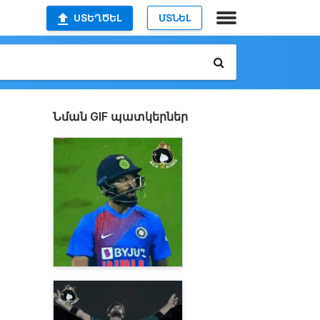
ՍՏԵՂԾԵԼ
ՄՏՆԵԼ
Նման GIF պատկերներ