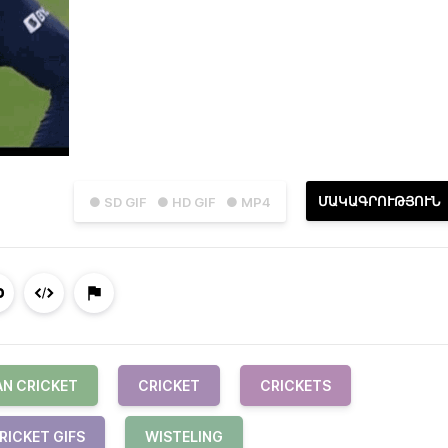
ՄԱԿԱԳՐՈՒԹՅՈՒՆ
● SD GIF
● HD GIF
● MP4
AN CRICKET
CRICKET
CRICKETS
RICKET GIFS
WISTELING