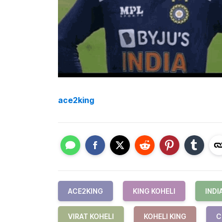
ace2king
ACE2KING
KING KOHELI
INDI
VIRAT KOHELI
KOHELI KING
C