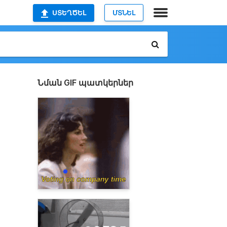
ՍՏԵՂԾԵԼ
ՄՏՆԵԼ
Նման GIF պատկերներ