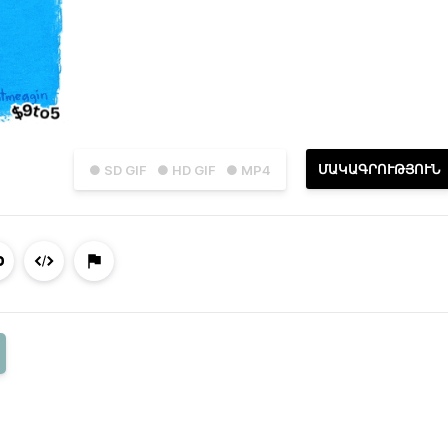
ՄԱԿԱԳՐՈՒԹՅՈՒՆ
● SD GIF
● HD GIF
● MP4