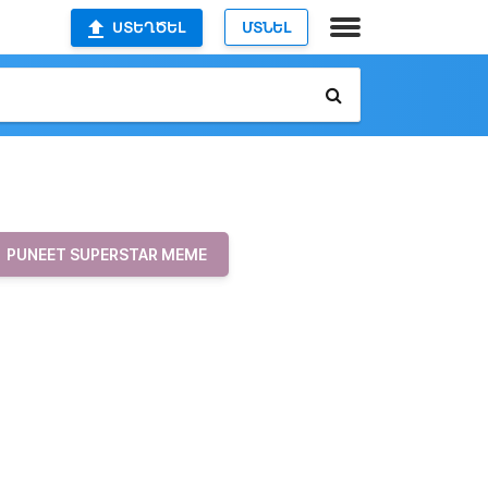
ՍՏԵՂԾԵԼ
ՄՏՆԵԼ
PUNEET SUPERSTAR MEME