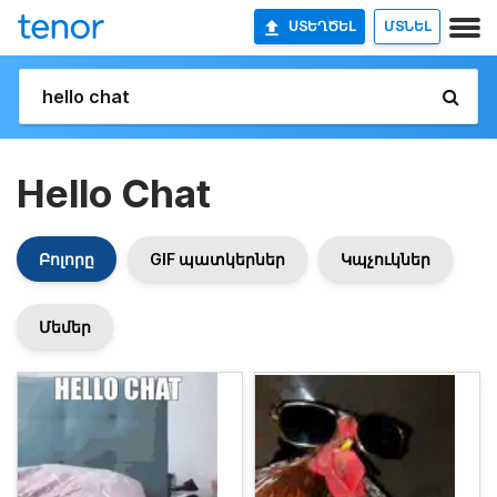
ՍՏԵՂԾԵԼ
ՄՏՆԵԼ
Hello Chat
Բոլորը
GIF պատկերներ
Կպչուկներ
Մեմեր