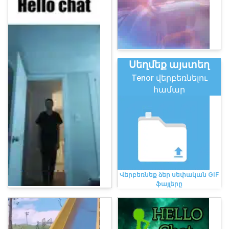
Սեղմեք այստեղ
Tenor վերբեռնելու
համար
Վերբեռնեք ձեր սեփական GIF
ֆայլերը