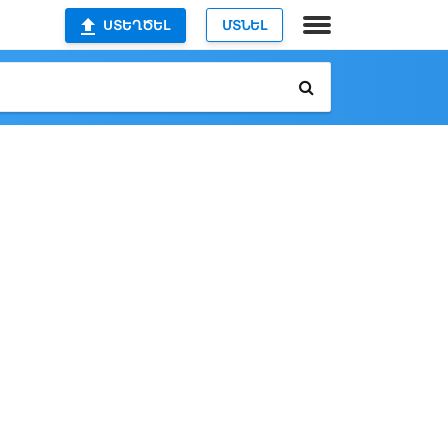
ՍՏԵՂԾԵԼ
ՄՏՆԵԼ