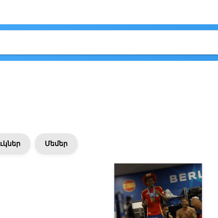
ւկներ
Մեմեր