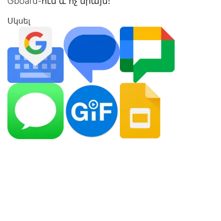
Gboard-ում և ոչ միայն։
Սկսել