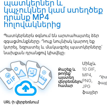
պատկերներ և
կպչուկներ կամ
ստեղծեք
դրանք MP4
հոլովակներից
Պատկերներն օգնում են արտահայտել ձեր
զգացմունքները։ Դուք նույնիսկ կարող եք
կտրել, եզրատել և մակագրել պատկերները՝
նախքան դրանցով կիսվելը։
Մինչև
10
GIF,
Քաշեք և
թողեք՝
MP4,
Դիտ
այստեղ
PNG,
վերբեռնելու
ֆայլ
համար
JPG
ֆայլեր
URL-ի վերբեռնում