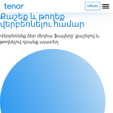
ՄՏՆԵԼ
Քաշեք և թողեք
վերբեռնելու համար
Վերբեռնեք ձեր մեդիա ֆայլերը՝ քաշելով և
թողնելով դրանք այստեղ